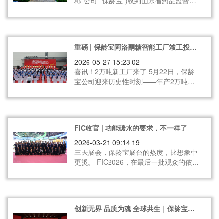
称“公司”“保龄宝”)收到山东省药品监督管
理局下发的《药品 GMP 符合性检查告知
书》。标志着公司乳果糖原料药生产线顺
利通过药品生产质量管理规范（GMP）符
合性检查。这是公司向医药健康领域迈出
重磅 | 保龄宝阿洛酮糖智能工厂竣工投
的坚实一步，更是战略转型路上的“核心里
产！总产能达3万吨，领跑全国
程碑”。
2026-05-27 15:23:02
喜讯！2万吨新工厂来了 5月22日，保龄
宝公司迎来历史性时刻——年产2万吨阿
洛酮糖智能工厂扩产项目，正式竣工投
产！ 从动工到投产，仅用时不到半年，再
一次刷新了同类项目的“保龄宝速度”。
FlC收官 | 功能碳水的要求，不一样了
2026-03-21 09:14:19
三天展会，保龄宝展台的热度，比想象中
更烫。 FIC2026，在最后一批观众的依依
不舍中落下帷幕。 国家会展中心慢慢安静
下来，保龄宝展台上的展品陆续收箱，但
那些对话、那些追问、那些“加个微信再
聊”的声音，还在手机里继续。 这三天，
创新无界 品质为魂 全球共生｜保龄宝公
通过多维度的交流共振，我们明显感知
司2025年度总结表彰暨新春盛典圆满举行