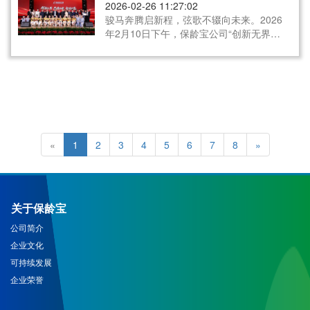
到：行业对功能碳水的需求，已经变了。
2026-02-26 11:27:02
骏马奔腾启新程，弦歌不辍向未来。2026
年2月10日下午，保龄宝公司“创新无界、
品质为魂、全球共生”2025年度总结表彰
暨新春盛典在保龄宝厂区大课堂隆重举
行。公司董事长、总裁王强先生，各位董
事、高管，与来自市场、生产、研发、职
能等各条战线的400余名员工代表及优秀
家属代表欢聚一堂，共同回顾奋斗足迹，
表彰激励先进，喜迎新春佳节，共绘发展
蓝图。
«
1
2
3
4
5
6
7
8
»
关于保龄宝
公司简介
企业文化
可持续发展
企业荣誉